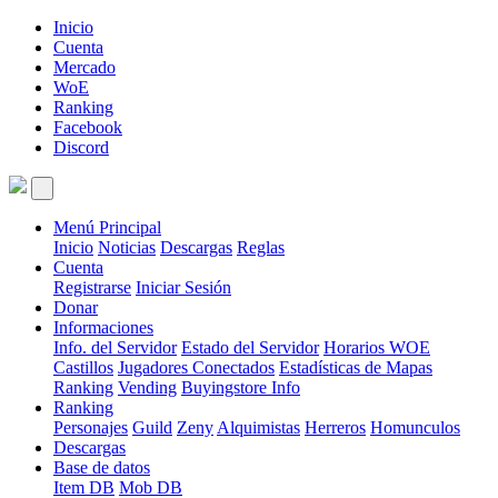
Inicio
Cuenta
Mercado
WoE
Ranking
Facebook
Discord
Menú Principal
Inicio
Noticias
Descargas
Reglas
Cuenta
Registrarse
Iniciar Sesión
Donar
Informaciones
Info. del Servidor
Estado del Servidor
Horarios WOE
Castillos
Jugadores Conectados
Estadísticas de Mapas
Ranking
Vending
Buyingstore Info
Ranking
Personajes
Guild
Zeny
Alquimistas
Herreros
Homunculos
Descargas
Base de datos
Item DB
Mob DB