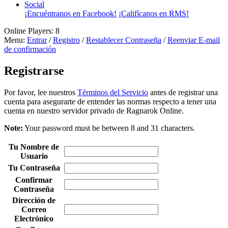
Social
¡Encuéntranos en Facebook!
¡Califícanos en RMS!
Online Players:
8
Menu:
Entrar
/
Registro
/
Restablecer Contraseña
/
Reenviar E-mail
de confirmación
Registrarse
Por favor, lee nuestros
Términos del Servicio
antes de registrar una
cuenta para asegurarte de entender las normas respecto a tener una
cuenta en nuestro servidor privado de Ragnarok Online.
Note:
Your password must be between 8 and 31 characters.
Tu Nombre de
Usuario
Tu Contraseña
Confirmar
Contraseña
Dirección de
Correo
Electrónico