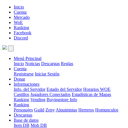
Inicio
Cuenta
Mercado
WoE
Ranking
Facebook
Discord
Menú Principal
Inicio
Noticias
Descargas
Reglas
Cuenta
Registrarse
Iniciar Sesión
Donar
Informaciones
Info. del Servidor
Estado del Servidor
Horarios WOE
Castillos
Jugadores Conectados
Estadísticas de Mapas
Ranking
Vending
Buyingstore Info
Ranking
Personajes
Guild
Zeny
Alquimistas
Herreros
Homunculos
Descargas
Base de datos
Item DB
Mob DB