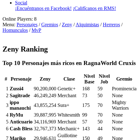
Social
¡Encuéntranos en Facebook!
¡Califícanos en RMS!
Online Players:
8
Menu:
Personajes
/
Gremios
/
Zeny
/
Alquimistas
/
Herreros
/
Homunculos
/
MvP
Zeny Ranking
Top 10 Personajes más ricos en RagnaWorld Cruxis
Nivel
Nivel
#
Personaje
Zeny
Clase
Gremio
Base
Job
1
Zussi4
90,200,000
Genetic+
168
59
Prominencia
2
Sagitrade
46,249,249
Merchant
73
50
None
ippo
Mighty
3
43,855,254
Sura+
175
70
manauchi
Warriors
4
RyMu
39,887,995
Whitesmith
99
70
None
5
Anticuario
34,116,969
Merchant
57
50
None
6
Cash Bless
32,767,373
Mechanic+
143
44
None
Guillotine
7
Mariko
29,946,631
150
49
None